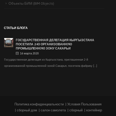
Объекты БИМ (BIM Objects)
8-Я ВЫСТАВКА TURAB EXPO ТУРЕЦКО-АРАБСКИЕ
СТРОИТЕЛЬНЫЕ МАТЕРИАЛЫ И ТЕХНОЛОГИИ B2B
22 декабря 2022
Представители компании Hekim Yapı A.Ş. поделились своим опытом на 8-
СТАТЬИ БЛОГА
й Международной турецко-арабской [...]
ГОСУДАРСТВЕННАЯ ДЕЛЕГАЦИЯ КЫРГЫЗСТАНА
ПОСЕТИЛА 2-Ю ОРГАНИЗОВАННУЮ
ПРОМЫШЛЕННУЮ ЗОНУ САКАРЬИ
16 марта 2020
Государственная делегация из Кыргызстана, приглашенная 2-й
организованной промышленной зоной Сакарья, посетила фабрику [...]
ХЕКИМ ЯПЫ ПРОВЕЛ 15-Е СОБРАНИЕ ДИЛЕРОВ
24 февраля 2020
Hekim Yapı A.Ş. , которая является пионером в этом секторе в [...]
42-Я СТРОИТЕЛЬНАЯ ВЫСТАВКА СТАМБУЛА
9 июля 2019
Политика конфиденциальности
Условия Пользования
Компания Hekim Yapı A.Ş. лидер отрасли с момента своего основания в
сборный дом
салон самолета
сборный
контейнер
2001 [...]