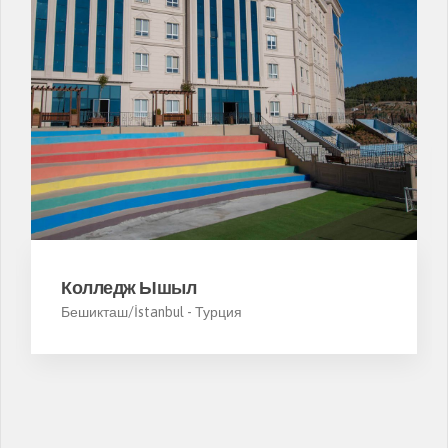
Колледж Ышыл
Бешикташ/İstanbul -
Турция