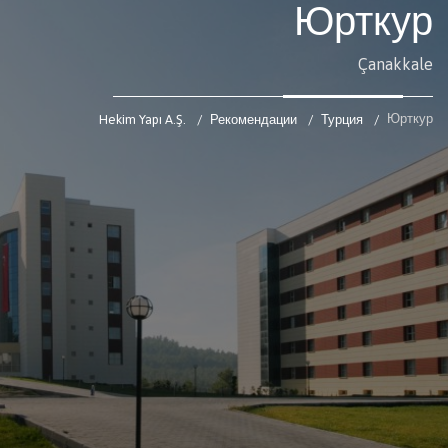
Юрткур
Çanakkale
Юрткур
Hekim Yapı A.Ş.
Рекомендации
Турция