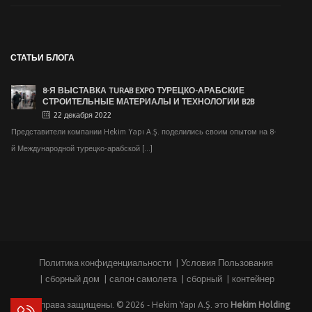
МЫ ПРОВЕЛИ НАШ ТРАДИЦИОННЫЙ ИФТАР В
АНКАРЕ
28 мая 2019
На традиционном ежегодном мероприятии ифтар, проведенное в 24 мая
СТАТЬИ БЛОГА
2019 года на [...]
8-Я ВЫСТАВКА TURAB EXPO ТУРЕЦКО-АРАБСКИЕ
СТРОИТЕЛЬНЫЕ МАТЕРИАЛЫ И ТЕХНОЛОГИИ B2B
22 декабря 2022
Представители компании Hekim Yapı A.Ş. поделились своим опытом на 8-
й Международной турецко-арабской [...]
ГОСУДАРСТВЕННАЯ ДЕЛЕГАЦИЯ КЫРГЫЗСТАНА
ПОСЕТИЛА 2-Ю ОРГАНИЗОВАННУЮ
ПРОМЫШЛЕННУЮ ЗОНУ САКАРЬИ
16 марта 2020
Государственная делегация из Кыргызстана, приглашенная 2-й
организованной промышленной зоной Сакарья, посетила фабрику [...]
Политика конфиденциальности
Условия Пользования
ХЕКИМ ЯПЫ ПРОВЕЛ 15-Е СОБРАНИЕ ДИЛЕРОВ
сборный дом
салон самолета
сборный
контейнер
24 февраля 2020
Все права защищены. © 2026 -
Hekim Yapı A.Ş.
это
Hekim Holding
Hekim Yapı A.Ş. , которая является пионером в этом секторе в [...]